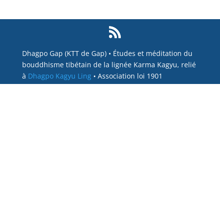
Dhagpo Gap (KTT de Gap) • Études et méditation du
bouddhisme tibétain de la lignée Karma Kagyu, relié
à
Dhagpo Kagyu Ling
• Association loi 1901